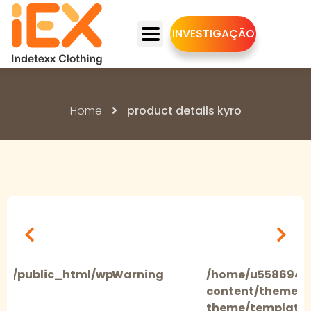
INVESTIGAÇÃO
Home
product details kyro
W
om/public_html/wp-
Warning
/home/u55869464
9
content/themes
theme/templates