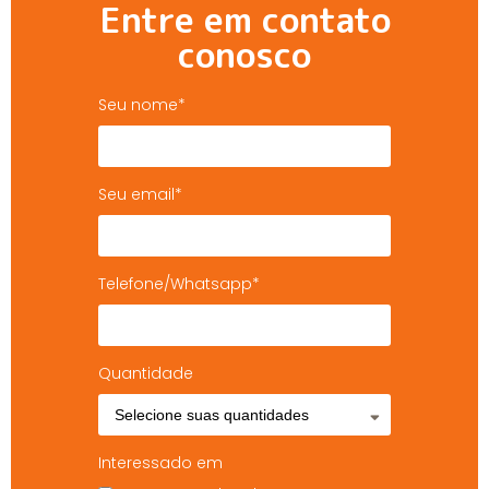
Entre em contato
conosco
Seu nome*
Seu email*
Telefone/Whatsapp*
Quantidade
Interessado em