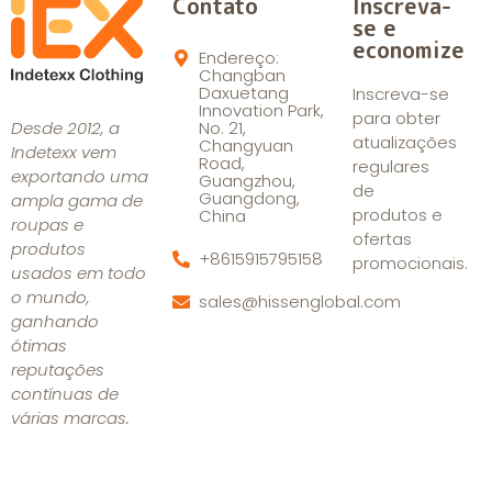
Contato
Inscreva-
se e
economize
Endereço:
Changban
Daxuetang
Inscreva-se
Innovation Park,
para obter
Desde 2012, a
No. 21,
atualizações
Changyuan
Indetexx vem
Road,
regulares
exportando uma
Guangzhou,
de
Guangdong,
ampla gama de
produtos e
China
roupas e
ofertas
produtos
+8615915795158
promocionais.
usados em todo
o mundo,
sales@hissenglobal.com
ganhando
ótimas
reputações
contínuas de
várias marcas.