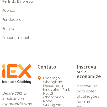
Perfil da Empresa
Fábrica
Fundadores
Equipe
Presença Local
Contato
Inscreva-
se e
economize
Endereço:
Changban
Daxuetang
Inscreva-se
Innovation Park,
para obter
Desde 2012, a
No. 21,
atualizações
Changyuan
Indetexx vem
Road,
regulares
exportando uma
Guangzhou,
de