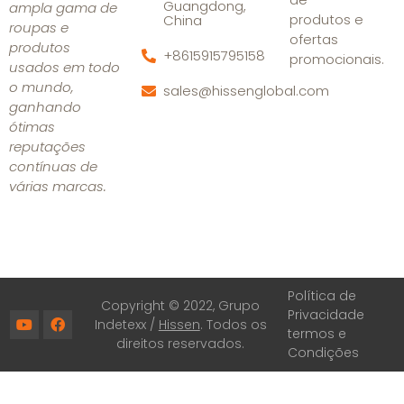
Guangdong,
ampla gama de
produtos e
China
roupas e
ofertas
produtos
+8615915795158
promocionais.
usados em todo
o mundo,
sales@hissenglobal.com
ganhando
ótimas
reputações
contínuas de
várias marcas.
Política de
Copyright © 2022, Grupo
Privacidade
Indetexx /
Hissen
. Todos os
termos e
direitos reservados.
Condições