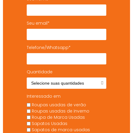
Seu email*
Telefone/Whatsapp*
Quantidade
Interessado em
Roupas usadas de verão
Roupas usadas de inverno
Roupa de Marca Usadas
Sapatos Usadas
Sapatos de marca usadas