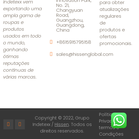
Innovation Park,
Indetexx vem
para obter
No. 21,
exportando uma
atualizações
Changyuan
Road,
ampla gama de
regulares
Guangzhou,
roupas e
de
Guangdong,
produtos
produtos e
China
usados em todo
ofertas
+8615915795158
o mundo,
promocionais.
ganhando
sales@hissenglobal.com
ótimas
reputações
contínuas de
várias marcas.
Política de
Copyright © 2022, Grupo
Privacidade
Indetexx /
Hissen
. Todos os
termos e
direitos reservados.
Condições