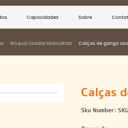
dos
Capacidades
Sobre
Conta
me
Roupas Usadas Masculinas
Calças de ganga us
Calças 
Sku Number:
SK