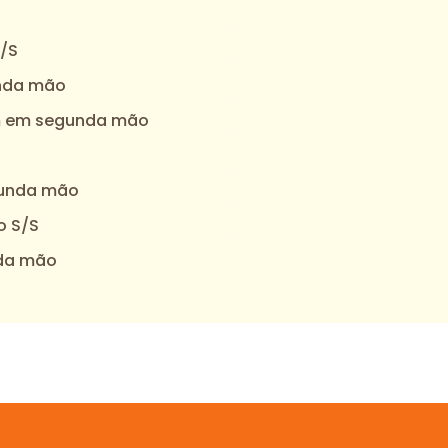
/S
unda mão
em em segunda mão
gunda mão
o S/S
nda mão