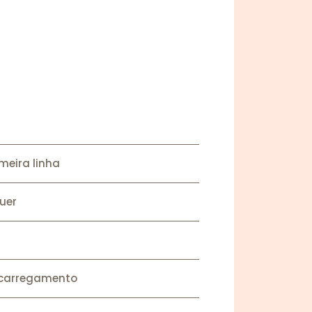
meira linha
uer
o carregamento