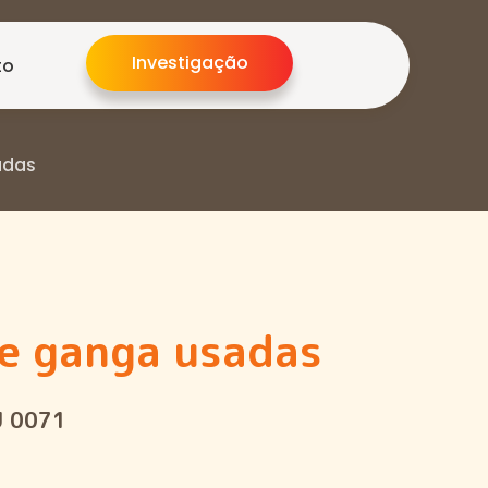
Investigação
to
adas
de ganga usadas
U 0071