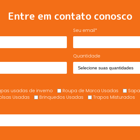
Entre em contato conosco
Seu email*
Quantidade
pas usadas de inverno
Roupa de Marca Usadas
Sapa
olsas Usadas
Brinquedos Usadas
Trapos Misturados