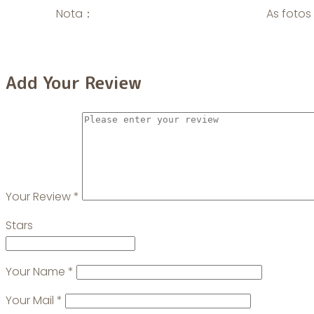
Nota：
As fotos
Add Your Review
Your Review
*
Stars
Your Name
*
Your Mail
*