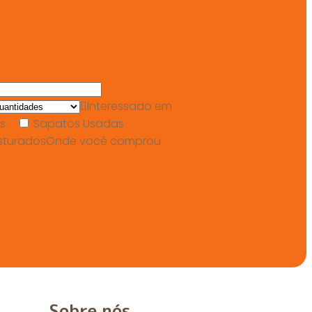
Interessado em
s
Sapatos Usadas
sturados
Onde você comprou
Sobre nós