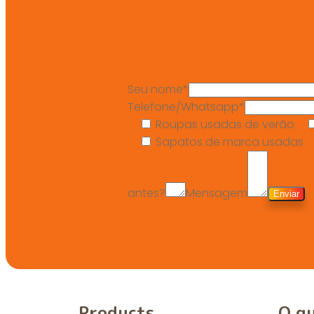
Seu nome*
Telefone/Whatsapp*
Roupas usadas de verão
Sapatos de marca usadas
antes?
Mensagem
Products
O q