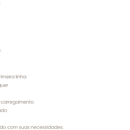
:
:
imeira linha
guer
do carregamento
ado
rdo com suas necessidades.