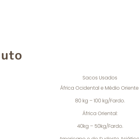
duto
Sacos Usados
África Ocidental e Médio Oriente
80 kg – 100 kg/Fardo.
África Oriental:
40kg – 50kg/Fardo.
Americano e do Sudeste Asiático