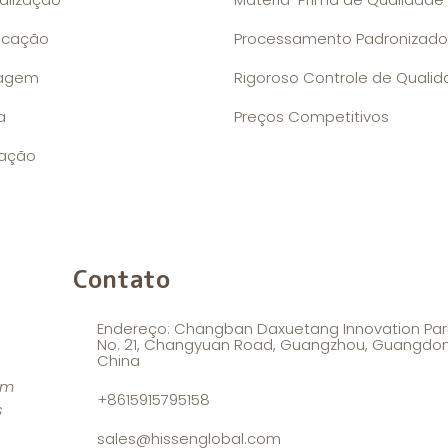
ficação
Processamento Padronizado
agem
Rigoroso Controle de Quali
a
Preços Competitivos
zação
Contato
Endereço: Changban Daxuetang Innovation Par
No. 21, Changyuan Road, Guangzhou, Guangdon
China
em
+8615915795158
s
sales@hissenglobal.com