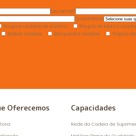
Seu email*
Quantidade
Roupas usadas de inverno
Roupa de Marca Usada
Bolsas Usadas
Brinquedos Usadas
Trapos Mi
ue Oferecemos
Capacidades
toria
Rede da Cadeia de Suprime
alização
Matéria-Prima de Qualidade