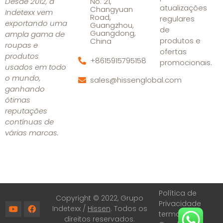
Desde 2012, a
No. 21,
atualizações
Changyuan
Indetexx vem
Road,
regulares
exportando uma
Guangzhou,
de
Guangdong,
ampla gama de
produtos e
China
roupas e
ofertas
produtos
+8615915795158
promocionais.
usados em todo
o mundo,
sales@hissenglobal.com
ganhando
ótimas
reputações
contínuas de
várias marcas.
Política de
Copyright © 2022, Grupo
Privacidade
Indetexx /
Hissen
. Todos os
termos e
direitos reservados.