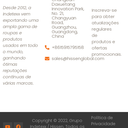
Daxuetang
Desde 2012, a
Innovation Park,
Inscreva-se
No. 21,
Indetexx vem
para obter
Changyuan
exportando uma
Road,
atualizações
ampla gama de
Guangzhou,
regulares
Guangdong,
roupas e
de
China
produtos
produtos e
usados em todo
+8615915795158
ofertas
o mundo,
promocionais.
ganhando
sales@hissenglobal.com
ótimas
reputações
contínuas de
várias marcas.
Política de
Copyright © 2022, Grupo
Privacidade
Indetexx /
Hissen
. Todos os