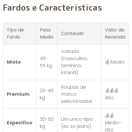
Fardos e Caracteristicas
Tipo de
Peso
Valor de
Conteudo
Fardo
Medio
Revenda
Variado
45-
(masculino,
Misto
💰 Medio
55 kg
feminino,
infantil)
Roupas de
25-45
💰💰💰
Premium
marca
kg
Alto
selecionadas
💰💰
30-50
Um unico tipo
Especifico
Medio-
kg
(ex: so jeans)
Alto