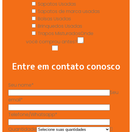
Sapatos Usadas
Sapatos de marca usadas
Bolsas Usadas
Brinquedos Usadas
Trapos Misturados
Onde
você comprou antes?
Mensagem
Entre em contato conosco
Seu nome*
Seu
email*
Telefone/Whatsapp*
Quantidade